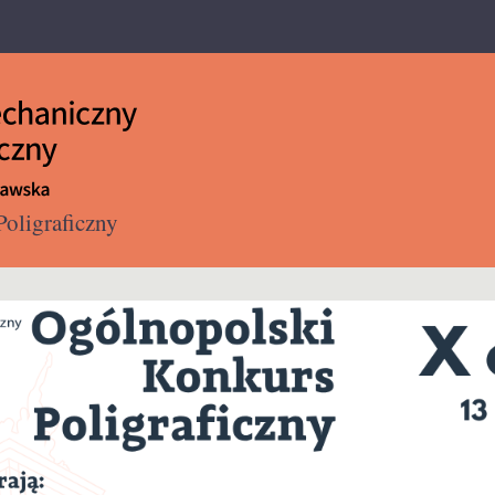
Przejdź
do
treści
oligraficzny
ł Inżynierii Produkcji PW