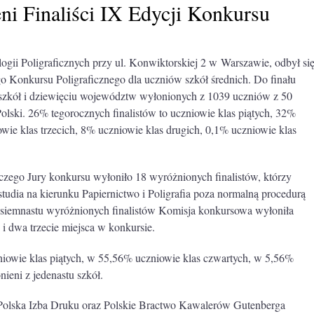
ni Finaliści IX Edycji Konkursu
ogii Poligraficznych przy ul. Konwiktorskiej 2 w Warszawie, odbył si
go Konkursu Poligraficznego dla uczniów szkół średnich. Do finału
 szkół i dziewięciu województw wyłonionych z 1039 uczniów z 50
Polski. 26% tegorocznych finalistów to uczniowie klas piątych, 32%
wie klas trzecich, 8% uczniowie klas drugich, 0,1% uczniowie klas
 czego Jury konkursu wyłoniło 18 wyróżnionych finalistów, którzy
studia na kierunku Papiernictwo i Poligrafia poza normalną procedurą
siemnastu wyróżnionych finalistów Komisja konkursowa wyłoniła
 i dwa trzecie miejsca w konkursie.
niowie klas piątych, w 55,56% uczniowie klas czwartych, w 5,56%
nieni z jedenastu szkół.
 Polska Izba Druku oraz Polskie Bractwo Kawalerów Gutenberga