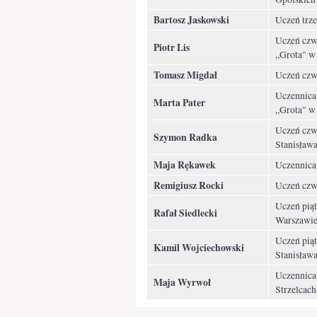
Bartosz Jaskowski
Uczeń trz
Uczeń czw
Piotr Lis
„Grota" w
Tomasz Migdał
Uczeń czwa
Uczennica
Marta Pater
„Grota" w
Uczeń czw
Szymon Radka
Stanisława
Maja Rękawek
Uczennica 
Remigiusz Rocki
Uczeń czw
Uczeń piąt
Rafał Siedlecki
Warszawi
Uczeń piąt
Kamil Wojciechowski
Stanisława
Uczennica
Maja Wyrwoł
Strzelcach