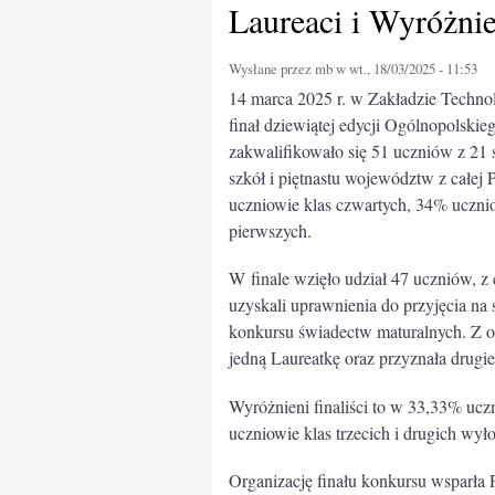
Laureaci i Wyróżnie
Wysłane przez
mb
w wt., 18/03/2025 - 11:53
14 marca 2025 r. w Zakładzie Technol
finał dziewiątej edycji Ogólnopolskie
zakwalifikowało się 51 uczniów z 21
szkół i piętnastu województw z całej 
uczniowie klas czwartych, 34% ucznio
pierwszych.
W finale wzięło udział 47 uczniów, z
uzyskali uprawnienia do przyjęcia na 
konkursu świadectw maturalnych. Z o
jedną Laureatkę oraz przyznała drugie
Wyróżnieni finaliści to w 33,33% ucz
uczniowie klas trzecich i drugich wyło
Organizację finału konkursu wsparła