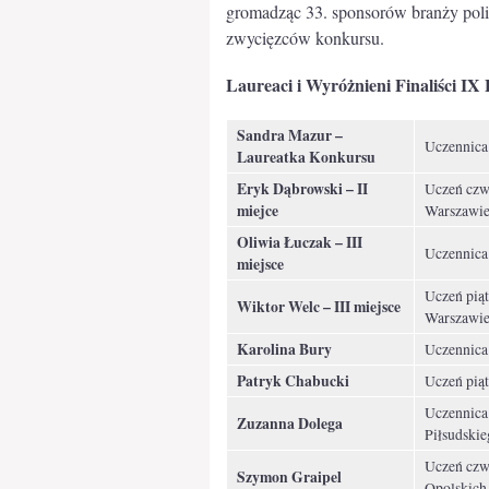
gromadząc 33. sponsorów branży polig
zwycięzców konkursu.
Laureaci i Wyróżnieni Finaliści IX
Sandra Mazur –
Uczennica 
Laureatka Konkursu
Eryk Dąbrowski – II
Uczeń czwa
miejce
Warszawi
Oliwia Łuczak – III
Uczennica 
miejsce
Uczeń piąt
Wiktor Welc – III miejsce
Warszawi
Karolina Bury
Uczennica
Patryk Chabucki
Uczeń piąt
Uczennica 
Zuzanna Dolega
Piłsudski
Uczeń czw
Szymon Graipel
Opolskich