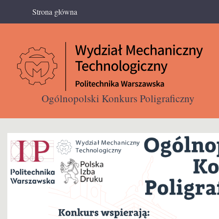
Prze
Strona główna
Menu główne
do
treśc
Ogólnopolski Konkurs Poligraficzny
Zorganizowany przez Wydział Inżynierii Produkc